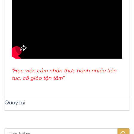
“Học viên cảm nhận thực hành nhiều liên
tục, cô giáo tận tâm”
Quay lại