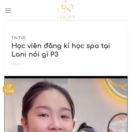
TIN TỨC
Học viên đăng kí học spa tại
Lani nói gì P3
17
Th08