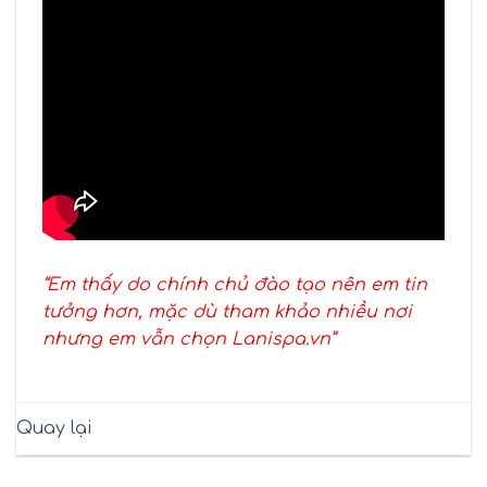
“Em thấy do chính chủ đào tạo nên em tin
tưởng hơn, mặc dù tham khảo nhiều nơi
nhưng em vẫn chọn Lanispa.vn”
Quay lại