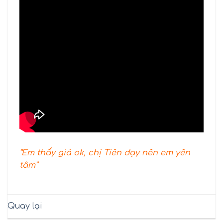
“Em thấy giá ok, chị Tiên dạy nên em yên
tâm”
Quay lại