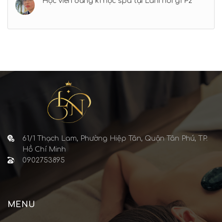
Học viên đăng kí học spa tại Lani nói gì P2
61/1 Thạch Lam, Phường Hiệp Tân, Quận Tân Phú, TP.
Hồ Chí Minh
0902753895
MENU