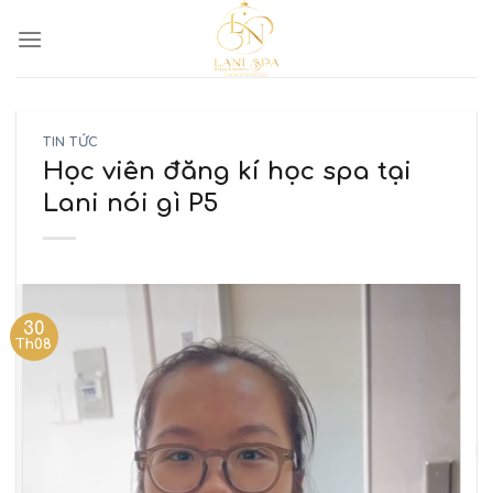
TIN TỨC
Học viên đăng kí học spa tại
Lani nói gì P5
30
Th08