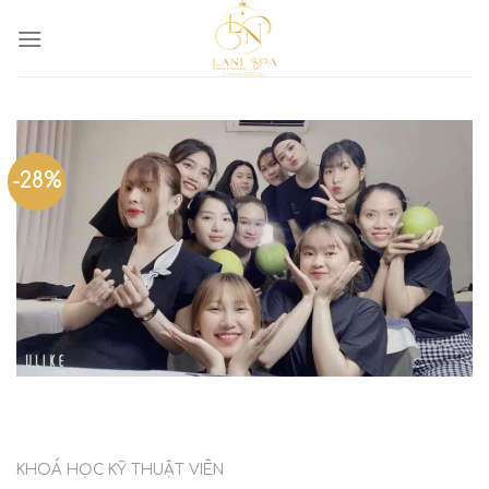
-28%
KHOÁ HỌC KỸ THUẬT VIÊN