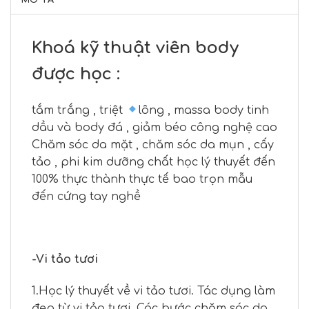
Khoá kỹ thuật viên body
được học :
tắm trắng , triệt
lông , massa body tinh
dầu và body đá , giảm béo công nghệ cao
Chăm sóc da mặt , chăm sóc da mụn , cấy
tảo , phi kim dưỡng chất học lý thuyết đến
100% thực thành thực tế bao trọn mẫu
đến cứng tay nghề
-Vi tảo tươi
1.Học lý thuyết về vi tảo tươi. Tác dụng làm
đẹp từ vi tảo tươi. Các bước chăm sóc da