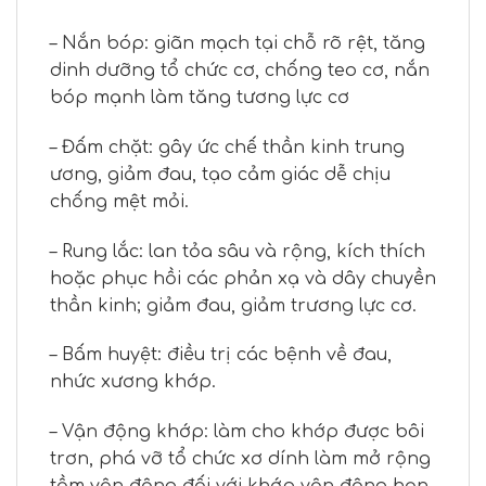
– Nắn bóp: giãn mạch tại chỗ rõ rệt, tăng
dinh dưỡng tổ chức cơ, chống teo cơ, nắn
bóp mạnh làm tăng tương lực cơ
– Đấm chặt: gây ức chế thần kinh trung
ương, giảm đau, tạo cảm giác dễ chịu
chống mệt mỏi.
– Rung lắc: lan tỏa sâu và rộng, kích thích
hoặc phục hồi các phản xạ và dây chuyền
thần kinh; giảm đau, giảm trương lực cơ.
– Bấm huyệt: điều trị các bệnh về đau,
nhức xương khớp.
– Vận động khớp: làm cho khớp được bôi
trơn, phá vỡ tổ chức xơ dính làm mở rộng