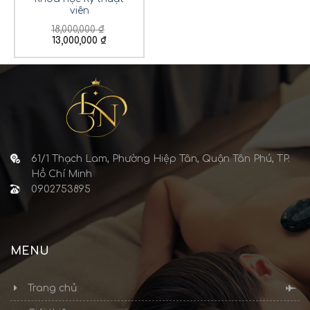
viên
18,000,000
₫
13,000,000
₫
61/1 Thạch Lam, Phường Hiệp Tân, Quận Tân Phú, TP.
Hồ Chí Minh
0902753895
MENU
Trang chủ