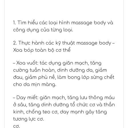
1. Tìm hiểu các loại hình massage body và
công dụng của từng loại.
2. Thực hành các kỹ thuật massage body –
Xoa bóp toàn bộ cơ thể
– Xoa vuốt: tác dụng giãn mạch, tăng
cường tuần hoàn, dinh dưỡng da, giảm
đau, giảm phù nề, làm bong lớp sừng chết
cho da mịn màng.
– Day miết: giãn mạch, tăng lưu thông máu
ở sâu, tăng dinh dưỡng tổ chức cơ và thần
kinh, chống teo cơ, day mạnh gây tăng
tương lực cơ.
cơ.