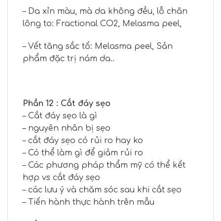
– Da xỉn màu, mà da không đều, lỗ chân
lông to: Fractional CO2, Melasma peel,
– Vết tăng sắc tố: Melasma peel, Sản
phẩm đặc trị nám da..
Phần 12 : Cắt đáy sẹo
– Cắt đáy sẹo là gì
– nguyên nhân bị sẹo
– cắt đáy sẹo có rủi ro hay ko
– Có thể làm gì để giảm rủi ro
– Các phương pháp thẩm mỹ có thể kết
hợp vs cắt đáy sẹo
– các lưu ý và chăm sóc sau khi cắt sẹo
– Tiến hành thực hành trên mẫu