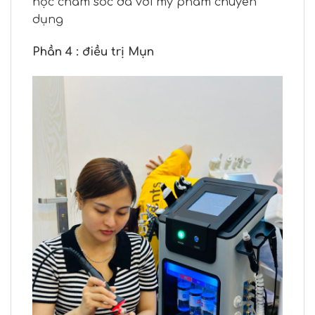
học chăm sóc da với mỹ phẩm chuyên
dụng
Phần 4 : điều trị Mụn