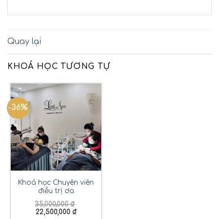
Quay lại
KHOÁ HỌC TƯƠNG TỰ
-36%
Khoá học Chuyên viên
điều trị da
35,000,000
₫
22,500,000
₫