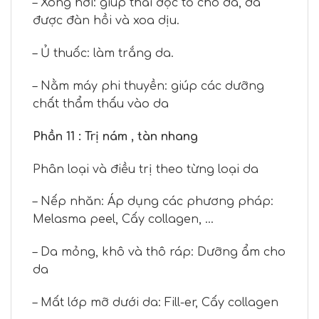
– Xông hơi: giúp thải độc tố cho da, da
được đàn hồi và xoa dịu.
– Ủ thuốc: làm trắng da.
– Nằm máy phi thuyền: giúp các dưỡng
chất thẩm thấu vào da
Phần 11 : Trị nám , tàn nhang
Phân loại và điều trị theo từng loại da
– Nếp nhăn: Áp dụng các phương pháp:
Melasma peel, Cấy collagen, …
– Da mỏng, khô và thô ráp: Dưỡng ẩm cho
da
– Mất lớp mỡ dưới da: Fill-er, Cấy collagen