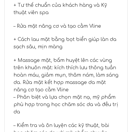
+ Tư thế chuẩn của khách hàng và Kỹ
thuật viên spa
– Rửa mặt nâng cơ và tạo cằm Vline
+ Cách lau mặt bằng bọt biển giúp làn da
sạch sâu, mịn màng
+ Massage mặt, bấm huyệt lên các vùng
trên khuôn mặt: kích thích lưu thông tuần
hoàn máu, giảm mụn, thâm nám, làm sáng
da. Rửa mặt kết hợp massage da mặt
nâng cơ tạo cằm Vline
– Phân biệt và lựa chọn mặt nạ, mỹ phẩm
phù hợp trong học chăm sóc da và đều trị
da
– Kiểm tra và ôn luyện các kỹ thuật, bài