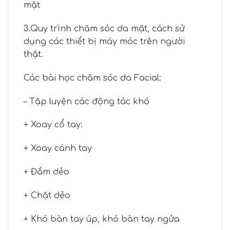
mặt
3.Quy trình chăm sóc da mặt, cách sử
dụng các thiết bị máy móc trên người
thật.
Các bài học chăm sóc da Facial:
– Tập luyện các động tác khó
+ Xoay cổ tay:
+ Xoay cánh tay
+ Đấm dẻo
+ Chặt dẻo
+ Khó bàn tay úp, khó bàn tay ngửa