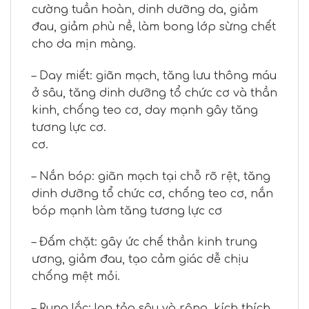
cường tuần hoàn, dinh dưỡng da, giảm
đau, giảm phù nề, làm bong lớp sừng chết
cho da mịn màng.
– Day miết: giãn mạch, tăng lưu thông máu
ở sâu, tăng dinh dưỡng tổ chức cơ và thần
kinh, chống teo cơ, day mạnh gây tăng
tương lực cơ.
cơ.
– Nắn bóp: giãn mạch tại chỗ rõ rệt, tăng
dinh dưỡng tổ chức cơ, chống teo cơ, nắn
bóp mạnh làm tăng tương lực cơ
– Đấm chặt: gây ức chế thần kinh trung
ương, giảm đau, tạo cảm giác dễ chịu
chống mệt mỏi.
– Rung lắc: lan tỏa sâu và rộng, kích thích