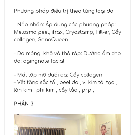
Phương pháp điều trị theo từng loại da
– Nếp nhăn: Áp dụng các phương pháp:
Melasma peel, ifrax, Cryostamp, Fill-er, Cấy
collagen, SonoQueen
– Da mỏng, khô và thô ráp: Dưỡng ẩm cho
da: agingnate facial
– Mất lớp mỡ dưới da: Cấy collagen
– Vết tăng sắc tố , peel da , vi kim tái tạo ,
lăn kim , phi kim , cấy tảo , prp ,
PHẦN 3