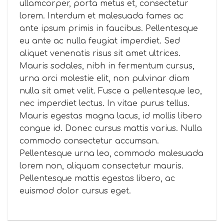
ullamcorper, porta metus et, consectetur
lorem. Interdum et malesuada fames ac
ante ipsum primis in faucibus. Pellentesque
eu ante ac nulla feugiat imperdiet. Sed
aliquet venenatis risus sit amet ultrices.
Mauris sodales, nibh in fermentum cursus,
urna orci molestie elit, non pulvinar diam
nulla sit amet velit. Fusce a pellentesque leo,
nec imperdiet lectus. In vitae purus tellus.
Mauris egestas magna lacus, id mollis libero
congue id. Donec cursus mattis varius. Nulla
commodo consectetur accumsan.
Pellentesque urna leo, commodo malesuada
lorem non, aliquam consectetur mauris.
Pellentesque mattis egestas libero, ac
euismod dolor cursus eget.