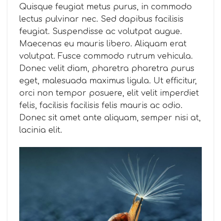
Quisque feugiat metus purus, in commodo
lectus pulvinar nec. Sed dapibus facilisis
feugiat. Suspendisse ac volutpat augue.
Maecenas eu mauris libero. Aliquam erat
volutpat. Fusce commodo rutrum vehicula.
Donec velit diam, pharetra pharetra purus
eget, malesuada maximus ligula. Ut efficitur,
orci non tempor posuere, elit velit imperdiet
felis, facilisis facilisis felis mauris ac odio.
Donec sit amet ante aliquam, semper nisi at,
lacinia elit.