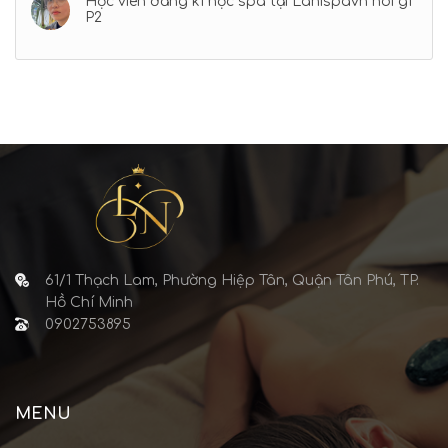
Học viên đăng kí học spa tại Lanispavn nói gì
P2
61/1 Thạch Lam, Phường Hiệp Tân, Quận Tân Phú, TP.
Hồ Chí Minh
0902753895
MENU