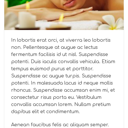
In lobortis erat orci, at viverra leo lobortis
non. Pellentesque at augue ac lectus
fermentum facilisis id ut nisl. Suspendisse
potenti. Duis iaculis convallis vehicula. Etiam
tempus euismod purus et porttitor.
Suspendisse ac augue turpis. Suspendisse
potenti. In malesuada lacus id neque mollis
rhoncus. Suspendisse accumsan enim mi, et
consectetur risus porta eu. Vestibulum
convallis accumsan lorem. Nullam pretium
dapibus elit et condimentum.
Aenean faucibus felis ac aliquam semper.