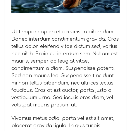
Ut tempor sapien et accumsan bibendum.
Donec interdum condimentum gravida. Cras
tellus dolor, eleifend vitae dictum sed, varius
nec nibh. Proin eu interdum sem. Nullam est
mauris, semper ac feugiat vitae,
condimentum a diam. Suspendisse potenti.
Sed non mauris leo. Suspendisse tincidunt
mi non tellus bibendum, nec ultrices lectus
faucibus. Cras at est auctor, porta justo a,
vestibulum urna. Sed iaculis eros diam, vel
volutpat mauris pretium ut.
Vivamus metus odio, porta vel est sit amet,
placerat gravida ligula. In quis turpis