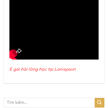
E gái hài lòng học tại Lanispavn