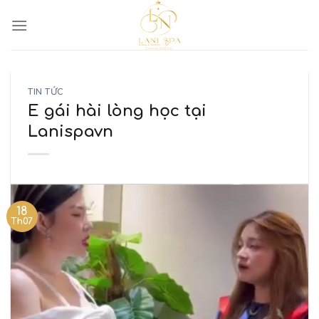
TIN TỨC
E gái hài lòng học tại
Lanispavn
18
Th07